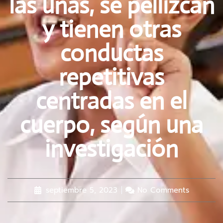
las uñas, se pellizcan
y tienen otras
conductas
repetitivas
centradas en el
cuerpo, según una
investigación
septiembre 5, 2023
No Comments