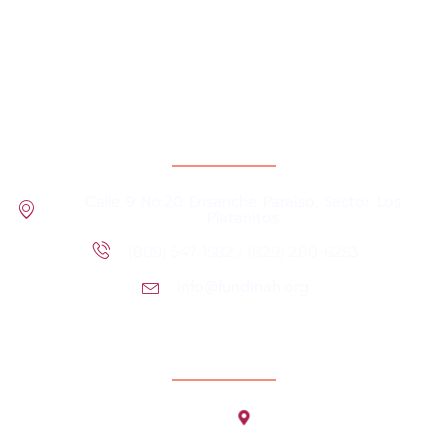
FUNDINAH es una institución sin fines de lucro creada
el año 2000 para servir con amor a los más necesitados.
Información del contacto
Calle 9 No.20 Ensanche Paraiso, Sector Los
Platanitos
(809) 547-1582 / (829) 280-6253
info@fundinah.org
Localización de la oficina