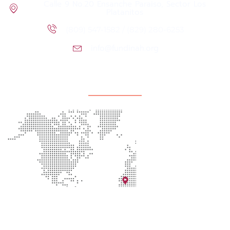
Calle 9 No.20 Ensanche Paraiso, Sector Los
Platanitos
(809) 547-1582 / (829) 280-6253
info@fundinah.org
Localización de la oficina
Redes Sociales