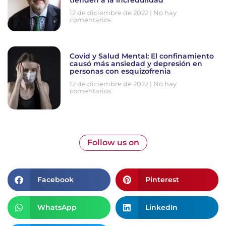
tienden a la incredulidad”
12 de diciembre de 2022
No hay
comentarios
Covid y Salud Mental: El confinamiento
causó más ansiedad y depresión en
personas con esquizofrenia
12 de diciembre de 2022
No hay
comentarios
Follow us on
Facebook
Pinterest
WhatsApp
LinkedIn