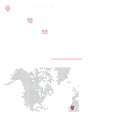
Calle 9 No.20 Ensanche Paraiso, Sector Los
Platanitos
(809) 547-1582 / (829) 280-6253
info@fundinah.org
Localización de la oficina
Redes Sociales