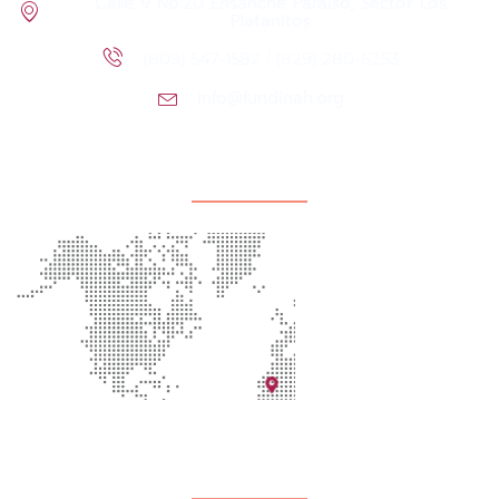
Calle 9 No.20 Ensanche Paraiso, Sector Los
Platanitos
(809) 547-1582 / (829) 280-6253
info@fundinah.org
Localización de la oficina
Redes Sociales