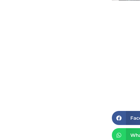
Fac
Wha