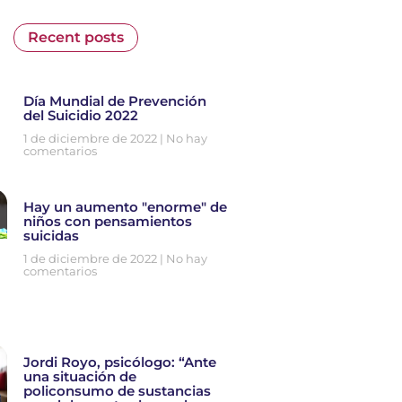
Recent posts
Día Mundial de Prevención
del Suicidio 2022
1 de diciembre de 2022
No hay
comentarios
Hay un aumento "enorme" de
niños con pensamientos
suicidas
1 de diciembre de 2022
No hay
comentarios
Jordi Royo, psicólogo: “Ante
una situación de
policonsumo de sustancias