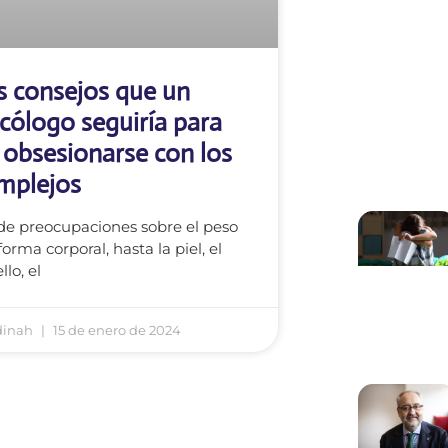
s consejos que un
icólogo seguiría para
 obsesionarse con los
mplejos
e preocupaciones sobre el peso
 forma corporal, hasta la piel, el
llo, el
dinah
15 de enero de 2024