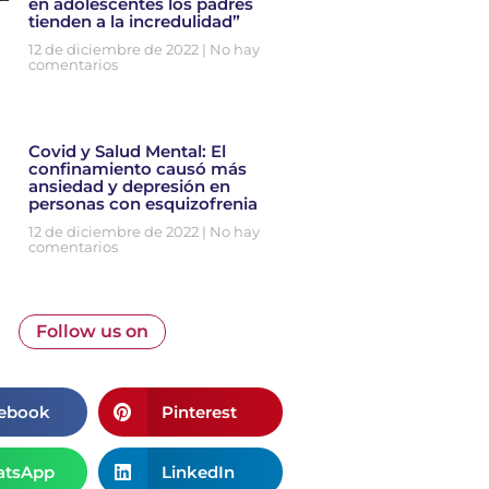
en adolescentes los padres
tienden a la incredulidad”
12 de diciembre de 2022
No hay
comentarios
Covid y Salud Mental: El
confinamiento causó más
ansiedad y depresión en
personas con esquizofrenia
12 de diciembre de 2022
No hay
comentarios
Follow us on
ebook
Pinterest
tsApp
LinkedIn