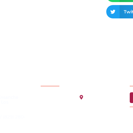
Twit
Localización de la oficina
R
ontacto
Ensanche
 Los
F
/ (829) 280-
50
d
r
1