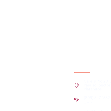
Información del c
Calle 9 No.20 
Paraiso, Sector
FUNDINAH es una institución sin
Platanitos
fines de lucro creada el año 2000
para servir con amor a los más
(809) 547-1582 
necesitados.
6253